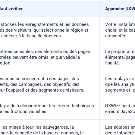
faut vérifier
Approche UXW
 stockés les enregistrements et les données
Votre installat
s des visiteurs, qui sélectionne la région et
choisi et la 
t accéder à la base de données.
connectée.
entrées sensibles, des éléments ou des pages
Le propriétaire
riées peuvent être omis, et qui valide la
éléments/pages
ation.
finalité.
sessions se connectent à des pages, des
Les replays se
nts, des campagnes, des objectifs, des
que les analyti
sur l'appareil et des segments de visiteurs.
segments et le
play aide à diagnostiquer les erreurs techniques
UXWizz peut co
e les frictions visuelles.
erreurs JavaScr
 les mises à jour, les sauvegardes, la
Les équipes en
ance, la capacité de la base de données, le
dédié infogéré