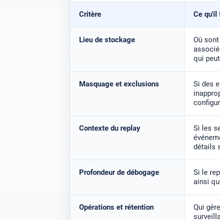
Critère
Ce qu'il 
Lieu de stockage
Où sont
associée
qui peu
Masquage et exclusions
Si des 
inapprop
configur
Contexte du replay
Si les 
événeme
détails 
Profondeur de débogage
Si le re
ainsi qu
Opérations et rétention
Qui gère
surveill