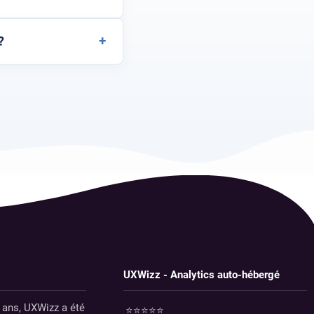
+
?
UXWizz - Analytics auto-hébergé
3 ans, UXWizz a été
⭐⭐⭐⭐⭐