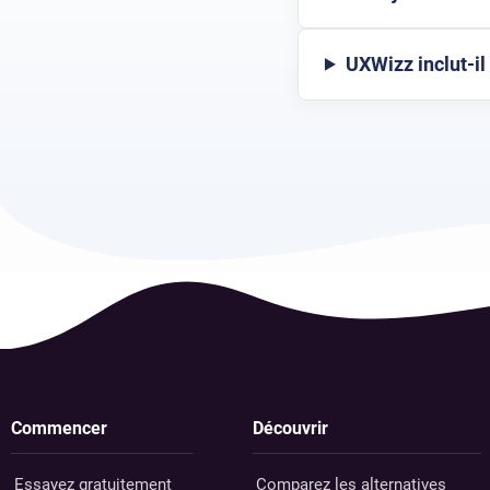
UXWizz inclut-i
Commencer
Découvrir
Essayez gratuitement
Comparez les alternatives