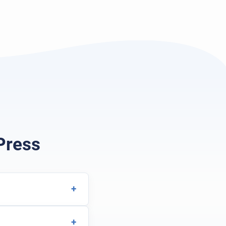
Press
+
+