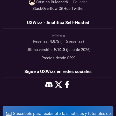
Cristian Buleandră
— Founder
StackOverflow
GitHub
Twitter
UXWizz - Analítica Self-Hosted
⭐⭐⭐⭐⭐
Reseñas:
4.8
/5
(
115
reseñas)
Última versión:
9.10.0
(julio de 2026)
Precios desde $
299
Sigue a UXWizz en redes sociales
📧
Suscríbete para recibir ofertas, noticias y tutoriales de