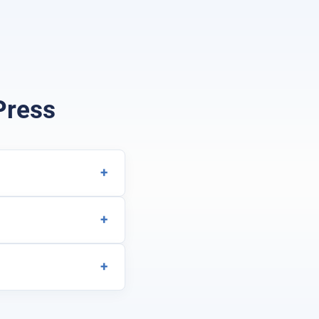
Press
+
+
+