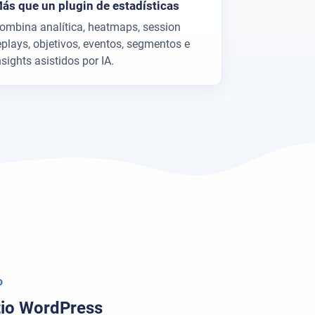
ás que un plugin de estadísticas
ombina analítica, heatmaps, session
eplays, objetivos, eventos, segmentos e
nsights asistidos por IA.
o
itio WordPress