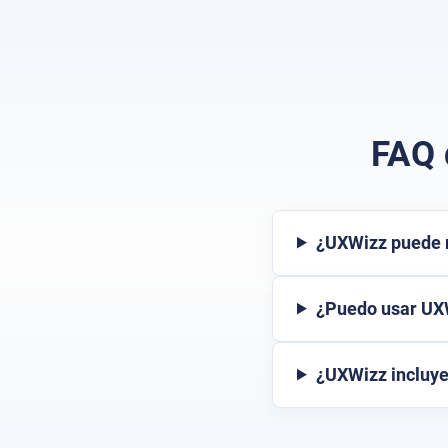
FAQ 
¿UXWizz puede r
¿Puedo usar UXW
¿UXWizz incluy