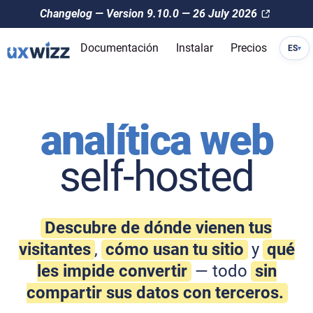
Changelog — Version 9.10.0 — 26 July 2026
Documentación
Instalar
Precios
ES
▾
analítica web
self-hosted
Descubre de dónde vienen tus
visitantes
,
cómo usan tu sitio
y
qué
les impide convertir
— todo
sin
compartir sus datos con terceros.