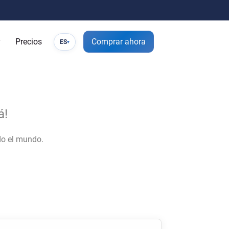
Precios
Comprar ahora
ES
▾
á!
do el mundo.