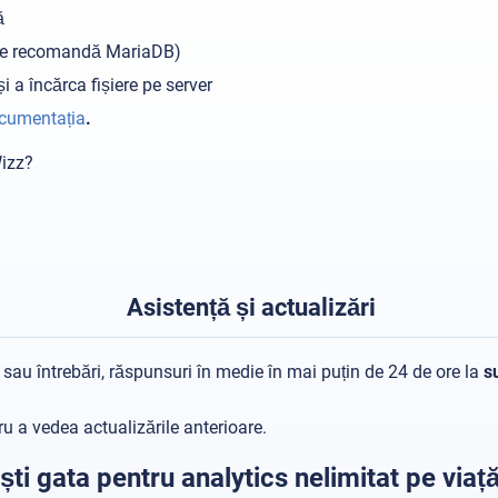
ă
e recomandă MariaDB)
 a încărca fișiere pe server
cumentația
.
Wizz?
Asistență și actualizări
 sau întrebări, răspunsuri în medie în mai puțin de 24 de ore la
s
u a vedea actualizările anterioare.
ști gata pentru analytics nelimitat pe viaț