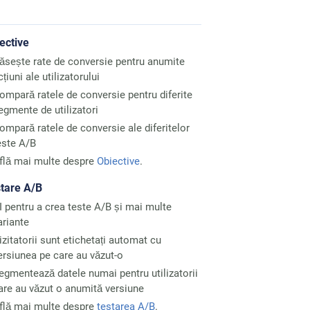
ective
ăsește rate de conversie pentru anumite
cțiuni ale utilizatorului
ompară ratele de conversie pentru diferite
egmente de utilizatori
ompară ratele de conversie ale diferitelor
este A/B
flă mai multe despre
Obiective
.
tare A/B
I pentru a crea teste A/B și mai multe
ariante
izitatorii sunt etichetați automat cu
ersiunea pe care au văzut-o
egmentează datele numai pentru utilizatorii
are au văzut o anumită versiune
flă mai multe despre
testarea A/B
.