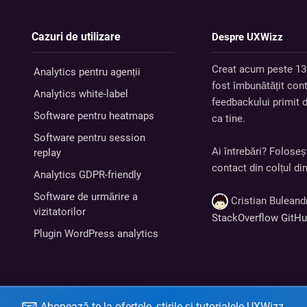
Cazuri de utilizare
Despre UXWizz
Creat acum peste 13
Analytics pentru agenții
fost îmbunătățit con
Analytics white-label
feedbackului primit d
Software pentru heatmaps
ca tine.
Software pentru session
Ai întrebări? Foloseș
replay
contact din colțul di
Analytics GDPR-friendly
Software de urmărire a
Cristian Bulean
vizitatorilor
StackOverflow
GitH
Plugin WordPress analytics
Abonează-te la ofertele, știrile și tutorialele UXWizz.