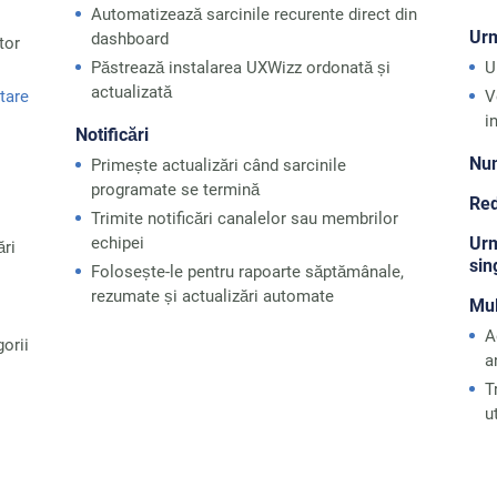
Automatizează sarcinile recurente direct din
Urm
dashboard
tor
Păstrează instalarea UXWizz ordonată și
U
actualizată
tare
V
i
Notificări
Num
Primește actualizări când sarcinile
programate se termină
Red
Trimite notificări canalelor sau membrilor
echipei
Urm
ări
sin
Folosește-le pentru rapoarte săptămânale,
rezumate și actualizări automate
Mul
A
orii
a
T
u