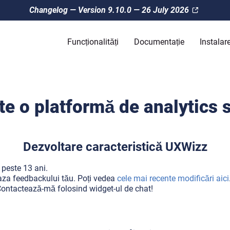
Changelog — Version 9.10.0 — 26 July 2026
Funcționalități
Documentație
Instalar
e o platformă de analytics 
Dezvoltare caracteristică UXWizz
 peste 13 ani.
baza feedbackului tău. Poți vedea
cele mai recente modificări aici
ontactează-mă folosind widget-ul de chat!