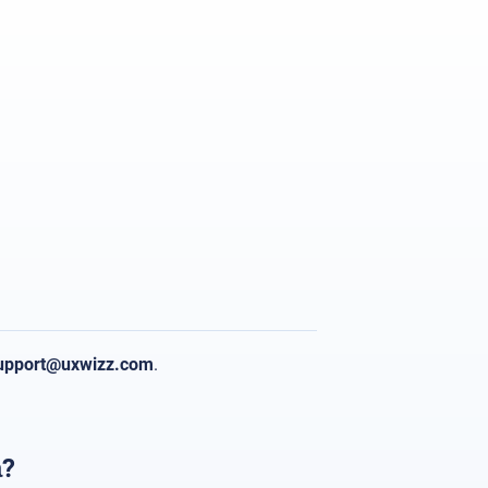
upport
@uxwizz.com
.
ă?