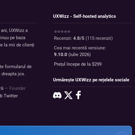
UXWizz - Self-hosted analytics
 ani, UXWizz a
⭐⭐⭐⭐⭐
tinuu pe baza
Recenzii:
4.8
/5
(
115
recenzii)
e la mii de clienți
Cea mai recentă versiune:
9.10.0
(iulie 2026)
Prețul începe de la $
299
te formularul de
n dreapta jos.
Urmărește UXWizz pe rețelele sociale
dră
— Founder
ub
Twitter