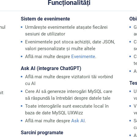
Funcționalități
Sistem de evenimente
Obi
nul
Urmărește evenimentele atașate fiecărei
G
sesiuni de utilizator
a
Evenimentele pot stoca achiziții, date JSON,
C
valori personalizate și multe altele
s
Află mai multe despre
Evenimente
.
C
t
Ask AI (integrare ChatGPT)
A
Află mai multe despre vizitatorii tăi vorbind
Tes
cu AI
Cere AI să genereze interogări MySQL care
U
it
să răspundă la întrebări despre datele tale
v
Toate interogările sunt executate local în
V
baza de date MySQL UXWizz
v
Află mai multe despre
Ask AI
.
S
c
Sarcini programate
A