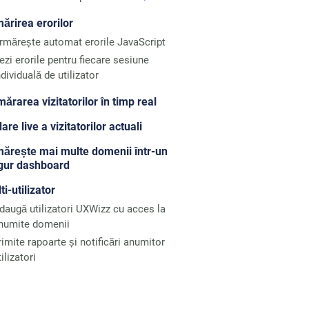
ărirea erorilor
rmărește automat erorile JavaScript
ezi erorile pentru fiecare sesiune
ndividuală de utilizator
ărarea vizitatorilor în timp real
are live a vizitatorilor actuali
ărește mai multe domenii într-un
gur dashboard
ti-utilizator
daugă utilizatori UXWizz cu acces la
numite domenii
rimite rapoarte și notificări anumitor
tilizatori