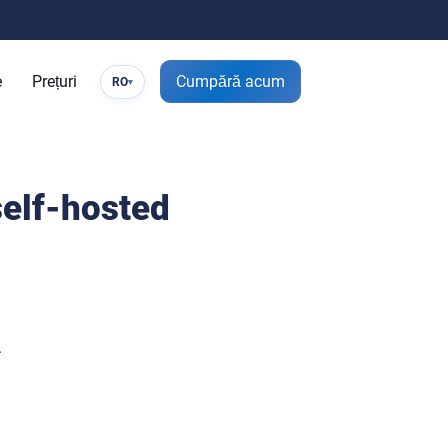
e
Prețuri
Cumpără acum
RO
▾
self-hosted
.