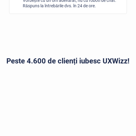
Vorbește cu un om adevărat, nu cu roboti de chat.
Răspuns la întrebările dvs. în 24 de ore.
Peste 4.600 de clienți iubesc UXWizz!