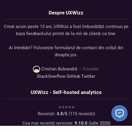
Despre UXWizz
Creat acum peste 13 ani, UXWizz a fost îmbunătățit continuu pe
baza feedbackului primit de la mii de clienți ca tine.
Ai întrebări? Folosește formularul de contact din colțul din
dreapta jos.
Cristian Buleandră
— Founder
StackOverflow
GitHub
Twitter
UXWizz - Self-hosted analytics
⭐⭐⭐⭐⭐
Recenzii:
4.8
/5
(
115
recenzii)
Cea mai recentă versiune:
9.10.0
(iulie 2026)