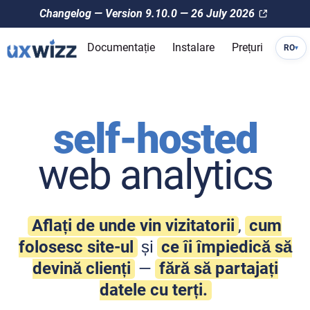
Changelog — Version 9.10.0 — 26 July 2026
Documentație
Instalare
Prețuri
RO
▾
self-hosted
web analytics
Aflați de unde vin vizitatorii
,
cum
folosesc site-ul
și
ce îi împiedică să
devină clienți
—
fără să partajați
datele cu terți.