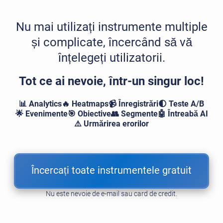
Nu mai utilizați instrumente multiple
și complicate, încercând să vă
înțelegeți utilizatorii.
Tot ce ai nevoie, într-un singur loc!
📊 Analytics
🔥 Heatmaps
📹 Înregistrări
🌓 Teste A/B
🌟 Evenimente
🎯 Obiective
👥 Segmente
🤖 Întreabă AI
⚠️ Urmărirea erorilor
Încercați toate instrumentele gratuit
Nu este nevoie de e-mail sau card de credit.