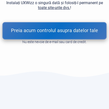
Instalați UXWizz o singură dată și folosiți-l permanent pe
toate site-urile dvs.
!
Preia acum controlul asupra datelor tale
Nu este nevoie de e-mail sau card de credit.