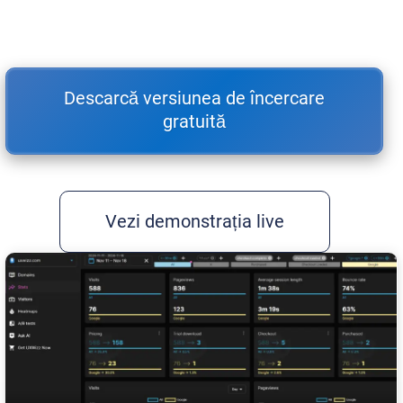
Descarcă versiunea de încercare
gratuită
Vezi demonstrația live