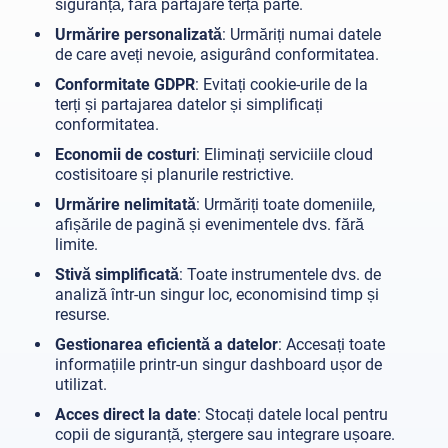
siguranță, fără partajare terță parte.
Urmărire personalizată
: Urmăriți numai datele
de care aveți nevoie, asigurând conformitatea.
Conformitate GDPR
: Evitați cookie-urile de la
terți și partajarea datelor și simplificați
conformitatea.
Economii de costuri
: Eliminați serviciile cloud
costisitoare și planurile restrictive.
Urmărire nelimitată
: Urmăriți toate domeniile,
afișările de pagină și evenimentele dvs. fără
limite.
Stivă simplificată
: Toate instrumentele dvs. de
analiză într-un singur loc, economisind timp și
resurse.
Gestionarea eficientă a datelor
: Accesați toate
informațiile printr-un singur dashboard ușor de
utilizat.
Acces direct la date
: Stocați datele local pentru
copii de siguranță, ștergere sau integrare ușoare.