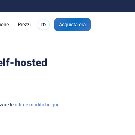
zione
Prezzi
Acquista ora
IT
▾
elf-hosted
zare le
ultime modifiche qui
.