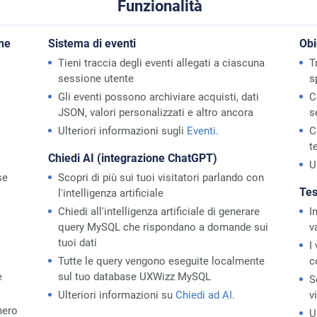
Funzionalità
one
Sistema di eventi
Obi
Tieni traccia degli eventi allegati a ciascuna
T
sessione utente
s
Gli eventi possono archiviare acquisti, dati
C
JSON, valori personalizzati e altro ancora
s
Ulteriori informazioni sugli
Eventi
.
C
t
Chiedi AI (integrazione ChatGPT)
U
se
Scopri di più sui tuoi visitatori parlando con
Tes
l'intelligenza artificiale
Chiedi all'intelligenza artificiale di generare
I
query MySQL che rispondano a domande sui
v
tuoi dati
I
Tutte le query vengono eseguite localmente
c
e
sul tuo database UXWizz MySQL
S
Ulteriori informazioni su
Chiedi ad AI
.
v
mero
U