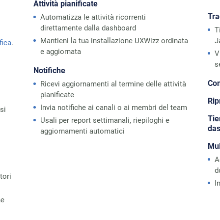
Attività pianificate
Tra
Automatizza le attività ricorrenti
direttamente dalla dashboard
T
Mantieni la tua installazione UXWizz ordinata
J
fica
.
e aggiornata
V
s
Notifiche
Con
Ricevi aggiornamenti al termine delle attività
pianificate
Rip
Invia notifiche ai canali o ai membri del team
si
Tie
Usali per report settimanali, riepiloghi e
da
aggiornamenti automatici
Mul
A
d
tori
I
he