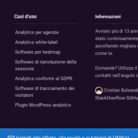
Casi d'uso
Informazioni
Avviato più di 13 ann
Analytics per agenzie
stato continuamente
Analytics white-label
ascoltando migliaia d
Software per heatmap
come te.
Software di riproduzione della
Domande? Utilizza il
sessione
contatti nell'angolo 
Analytics conformi al GDPR
Software di tracciamento dei
Cristian Bulean
visitatori
StackOverflow
GitH
Plugin WordPress analytics
Iscriviti alle offerte, alle novità e ai tutorial di UXWizz.