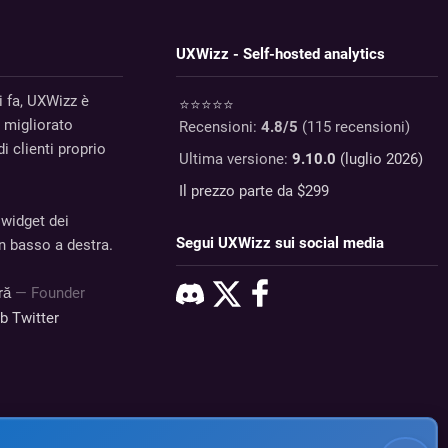
UXWizz - Self-hosted analytics
i fa, UXWizz è
⭐⭐⭐⭐⭐
 migliorato
Recensioni:
4.8
/5
(
115
recensioni)
i clienti proprio
Ultima versione:
9.10.0
(luglio 2026)
Il prezzo parte da $
299
 widget dei
Segui UXWizz sui social media
in basso a destra.
dră
— Founder
ub
Twitter