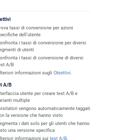
ettivi
rova tassi di conversione per azioni
pecifiche dell'utente
onfronta i tassi di conversione per diversi
egmenti di utenti
onfronta i tassi di conversione di diversi
est A/B
lteriori informazioni sugli
Obiettivi
.
t A/B
nterfaccia utente per creare test A/B e
arianti multiple
 visitatori vengono automaticamente taggati
on la versione che hanno visto
egmenta i dati solo per gli utenti che hanno
isto una versione specifica
lteriori informazioni sui
test A/B
.