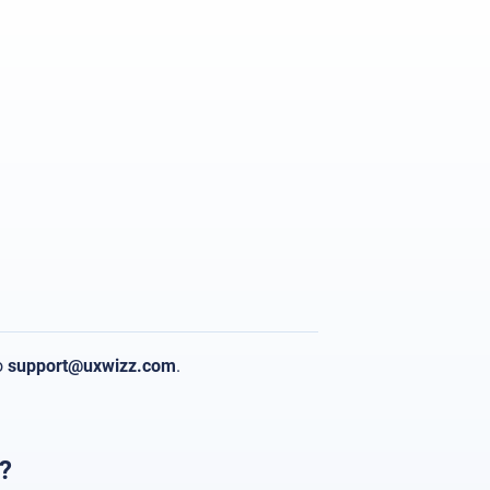
o
support
@uxwizz.com
.
a?