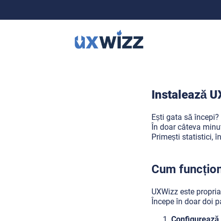
Instalează 
Ești gata să începi?
În doar câteva minut
Primești statistici, 
Cum funcțio
UXWizz este propria 
Începe în doar doi p
Configurează 