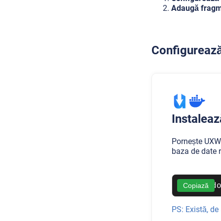
Adaugă fragmen
Configureaz
Instaleaz
Pornește UXWi
baza de date 
d
Copiază
PS: Există, de