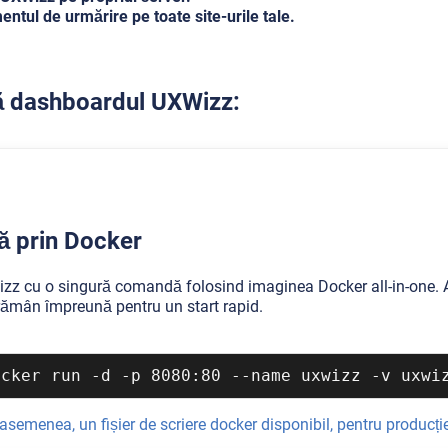
tul de urmărire pe toate site-urile tale.
ă dashboardul UXWizz:
ă prin Docker
zz cu o singură comandă folosind imaginea Docker all-in-one. Ap
rămân împreună pentru un start rapid.
ocker run -d -p 8080:80 --name uxwizz -v uxwi
 asemenea, un fișier de scriere docker disponibil, pentru producți