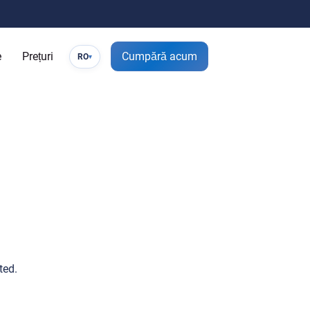
e
Prețuri
Cumpără acum
RO
▾
ted.