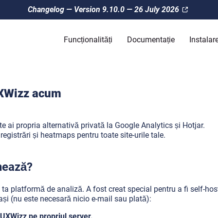
Changelog — Version 9.10.0 — 26 July 2026
Funcționalități
Documentație
Instalar
UXWizz acum
e ai propria alternativă privată la Google Analytics și Hotjar.
înregistrări și heatmaps pentru toate site-urile tale.
nează?
ta platformă de analiză. A fost creat special pentru a fi self-hos
ași (nu este necesară nicio e-mail sau plată):
UXWizz pe propriul server.