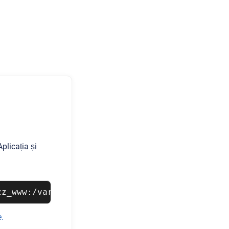
licația și
zz_www:/var/www/html -v uxwizz_db:/var/lib/my
e.