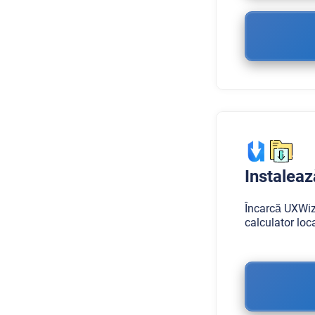
Instalea
Încarcă UXWiz
calculator loc