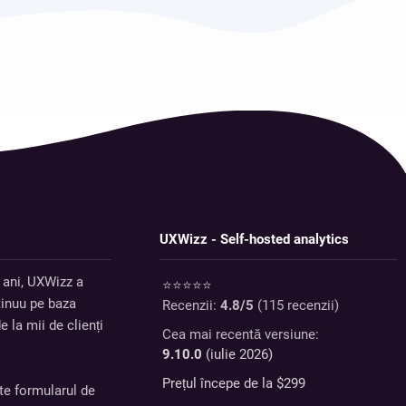
UXWizz - Self-hosted analytics
 ani, UXWizz a
⭐⭐⭐⭐⭐
tinuu pe baza
Recenzii:
4.8
/5
(
115
recenzii)
e la mii de clienți
Cea mai recentă versiune:
9.10.0
(iulie 2026)
Prețul începe de la $
299
te formularul de