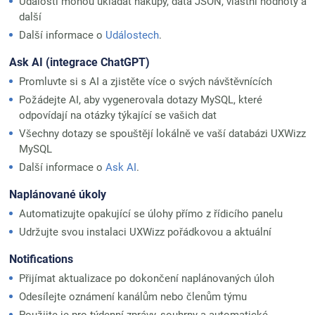
Události mohou ukládat nákupy, data JSON, vlastní hodnoty a
další
Další informace o
Událostech
.
Ask AI (integrace ChatGPT)
Promluvte si s AI a zjistěte více o svých návštěvnících
Požádejte AI, aby vygenerovala dotazy MySQL, které
odpovídají na otázky týkající se vašich dat
Všechny dotazy se spouštějí lokálně ve vaší databázi UXWizz
MySQL
Další informace o
Ask AI
.
Naplánované úkoly
Automatizujte opakující se úlohy přímo z řídicího panelu
Udržujte svou instalaci UXWizz pořádkovou a aktuální
Notifications
Přijímat aktualizace po dokončení naplánovaných úloh
Odesílejte oznámení kanálům nebo členům týmu