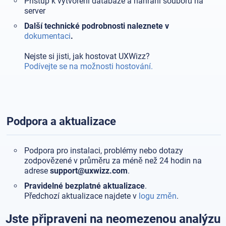
Přístup k vytvoření databáze a nahrání souborů na
server
Další technické podrobnosti naleznete v
dokumentaci
.
Nejste si jisti, jak hostovat UXWizz?
Podívejte se na možnosti hostování.
Podpora a aktualizace
Podpora pro instalaci, problémy nebo dotazy
zodpovězené v průměru za méně než 24 hodin na
adrese
support
@uxwizz.com
.
Pravidelné bezplatné aktualizace
.
Předchozí aktualizace najdete v
logu změn
.
Jste připraveni na neomezenou analýzu