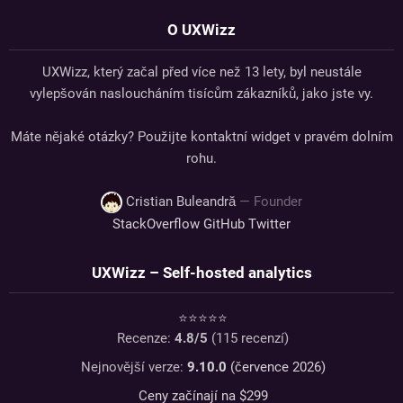
O UXWizz
UXWizz, který začal před více než 13 lety, byl neustále
vylepšován nasloucháním tisícům zákazníků, jako jste vy.
Máte nějaké otázky? Použijte kontaktní widget v pravém dolním
rohu.
Cristian Buleandră
— Founder
StackOverflow
GitHub
Twitter
UXWizz – Self-hosted analytics
⭐⭐⭐⭐⭐
Recenze:
4.8
/5
(
115
recenzí)
Nejnovější verze:
9.10.0
(července 2026)
Ceny začínají na $
299