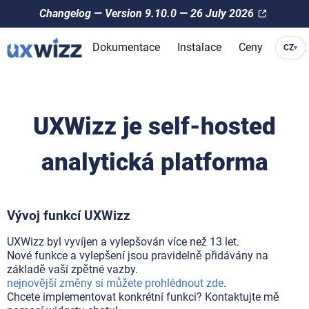
Changelog — Version 9.10.0 — 26 July 2026
Dokumentace
Instalace
Ceny
CZ
▾
UXWizz je self-hosted
analytická platforma
Vývoj funkcí UXWizz
UXWizz byl vyvíjen a vylepšován více než 13 let.
Nové funkce a vylepšení jsou pravidelně přidávány na
základě vaší zpětné vazby.
nejnovější změny si můžete prohlédnout zde
.
Chcete implementovat konkrétní funkci? Kontaktujte mě