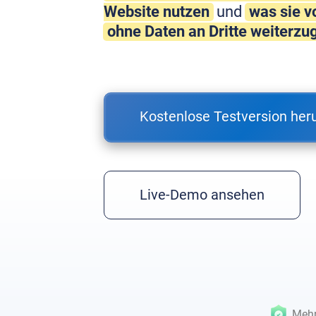
Website nutzen
und
was sie v
ohne Daten an Dritte weiterzu
Kostenlose Testversion her
Live-Demo ansehen
Mehr