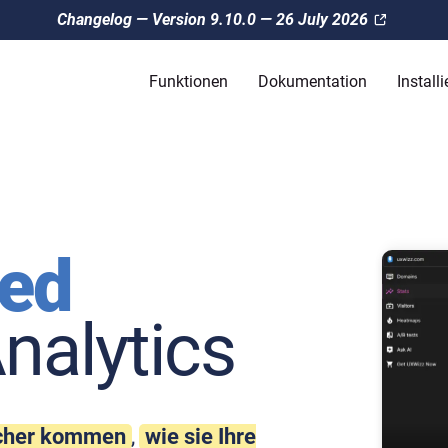
Changelog — Version 9.10.0 — 26 July 2026
Funktionen
Dokumentation
Installi
ted
nalytics
ucher kommen
,
wie sie Ihre