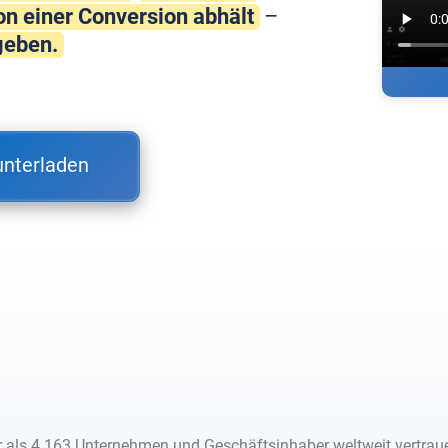
on einer Conversion abhält
–
geben.
unterladen
 als 4.163 Unternehmen und Geschäftsinhaber weltweit vertrau