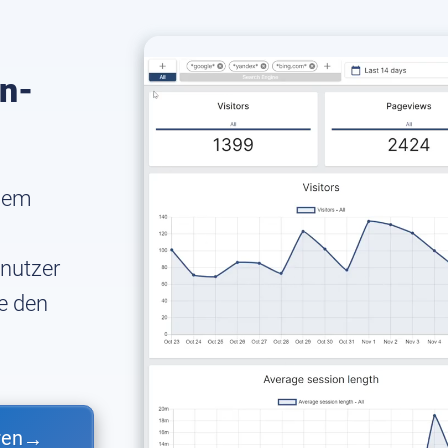
on-
inem
enutzer
e den
ren
→