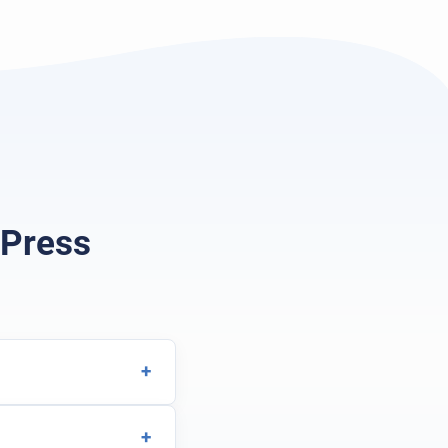
dPress
+
+