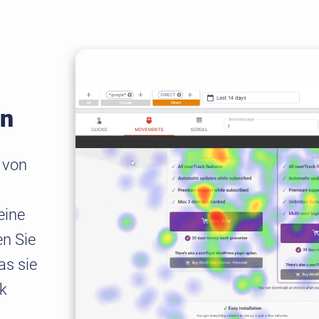
en
 von
eine
en Sie
as sie
k