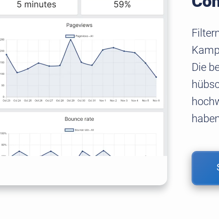
Con
Filter
Kampa
Die b
hübsc
hochw
haben