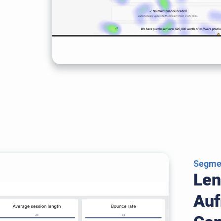
Segmen
Len
Auf