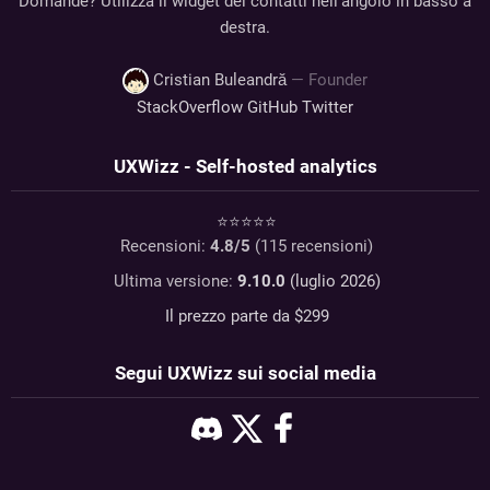
Domande? Utilizza il widget dei contatti nell'angolo in basso a
destra.
Cristian Buleandră
— Founder
StackOverflow
GitHub
Twitter
UXWizz - Self-hosted analytics
⭐⭐⭐⭐⭐
Recensioni:
4.8
/5
(
115
recensioni)
Ultima versione:
9.10.0
(luglio 2026)
Il prezzo parte da $
299
Segui UXWizz sui social media