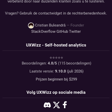
verbeterd door naar duizenden klanten zoals u te luisteren.
Vragen? Gebruik de contactwidget in de rechterbenedenhoek.
Cristian Buleandră
— Founder
StackOverflow
GitHub
Twitter
UXWizz - Self-hosted analytics
⭐⭐⭐⭐⭐
Beoordelingen:
4.8
/5
(
115
beoordelingen)
Laatste versie:
9.10.0
(juli 2026)
Prijzen beginnen bij $
299
Volg UXWizz op sociale media