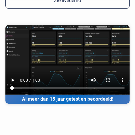
Zie livedemo
Al meer dan 13 jaar getest en beoordeeld!